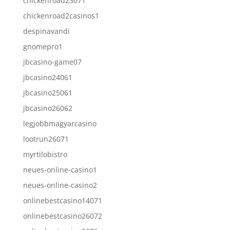
chickenroad23071
chickenroad2casinos1
despinavandi
gnomepro1
jbcasino-game07
jbcasino24061
jbcasino25061
jbcasino26062
legjobbmagyarcasino
lootrun26071
myrtilobistro
neues-online-casino1
neues-online-casino2
onlinebestcasino14071
onlinebestcasino26072