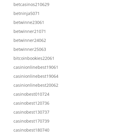
betcasinos210629
betninja5071
betwinne23061
betwinner21071
betwinner24062
betwinner25063
bitcoinbookies22061
casinionlinebest19061
casinionlinebest19064
casinionlinebest20062
casinobest010724
casinobest120736
casinobest130737
casinobest170739
casinobest180740