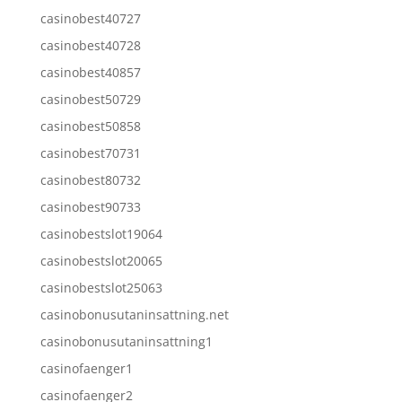
casinobest40727
casinobest40728
casinobest40857
casinobest50729
casinobest50858
casinobest70731
casinobest80732
casinobest90733
casinobestslot19064
casinobestslot20065
casinobestslot25063
casinobonusutaninsattning.net
casinobonusutaninsattning1
casinofaenger1
casinofaenger2