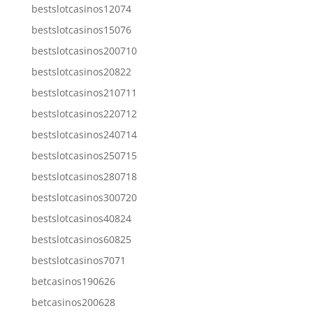
bestslotcasinos12074
bestslotcasinos15076
bestslotcasinos200710
bestslotcasinos20822
bestslotcasinos210711
bestslotcasinos220712
bestslotcasinos240714
bestslotcasinos250715
bestslotcasinos280718
bestslotcasinos300720
bestslotcasinos40824
bestslotcasinos60825
bestslotcasinos7071
betcasinos190626
betcasinos200628