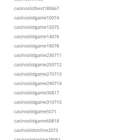
casinoslotbest180667
casinoslotgame10074
casinoslotgame12075
casinoslotgame14076
casinoslotgame18078
casinoslotgame230711
casinoslotgame250712
casinoslotgame270713
casinoslotgame290714
casinoslotgame30817
casinoslotgame310715
casinoslotgame5071
casinoslotgame60818
casinoslotonline2073
casinoslotonline29061