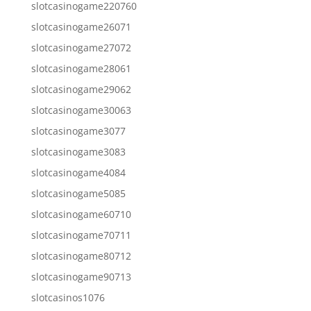
slotcasinogame220760
slotcasinogame26071
slotcasinogame27072
slotcasinogame28061
slotcasinogame29062
slotcasinogame30063
slotcasinogame3077
slotcasinogame3083
slotcasinogame4084
slotcasinogame5085
slotcasinogame60710
slotcasinogame70711
slotcasinogame80712
slotcasinogame90713
slotcasinos1076