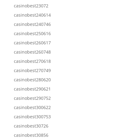
casinobest23072
casinobest240614
casinobest240746
casinobest250616
casinobest260617
casinobest260748
casinobest270618
casinobest270749
casinobest280620
casinobest290621
casinobest290752
casinobest300622
casinobest300753
casinobest30726
casinobest30856