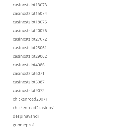
casinostslot13073
casinostslot15074
casinostslot18075
casinostslot20076
casinostslot27072
casinostslot28061
casinostslot29062
casinostslot4086
casinostslot6071
casinostslot6087
casinostslot9072
chickenroad23071
chickenroad2casinos1
despinavandi
gnomepro1