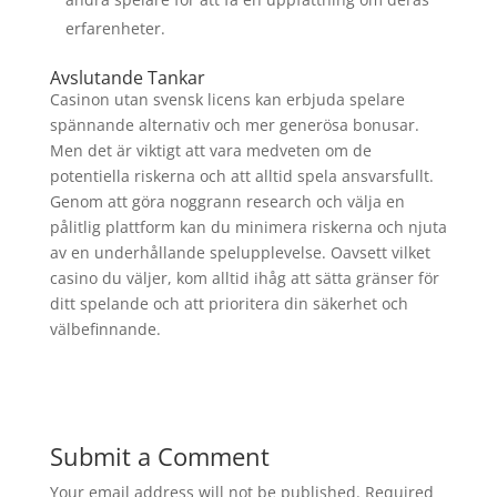
erfarenheter.
Avslutande Tankar
Casinon utan svensk licens kan erbjuda spelare
spännande alternativ och mer generösa bonusar.
Men det är viktigt att vara medveten om de
potentiella riskerna och att alltid spela ansvarsfullt.
Genom att göra noggrann research och välja en
pålitlig plattform kan du minimera riskerna och njuta
av en underhållande spelupplevelse. Oavsett vilket
casino du väljer, kom alltid ihåg att sätta gränser för
ditt spelande och att prioritera din säkerhet och
välbefinnande.
Submit a Comment
Your email address will not be published.
Required