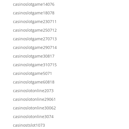
casinoslotgame14076
casinoslotgame18078
casinoslotgame230711
casinoslotgame250712
casinoslotgame270713
casinoslotgame290714
casinoslotgame30817
casinoslotgame310715
casinoslotgame5071
casinoslotgame60818
casinoslotonline2073
casinoslotonline29061
casinoslotonline30062
casinoslotonline3074
casinostslot1073