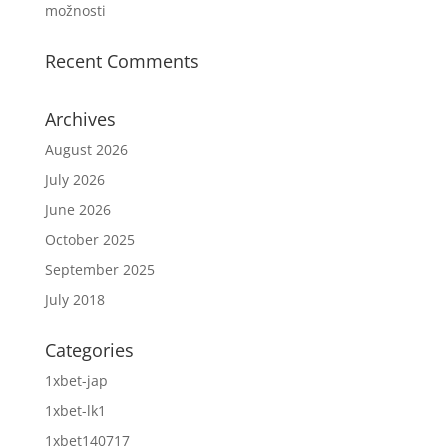
možnosti
Recent Comments
Archives
August 2026
July 2026
June 2026
October 2025
September 2025
July 2018
Categories
1xbet-jap
1xbet-lk1
1xbet140717