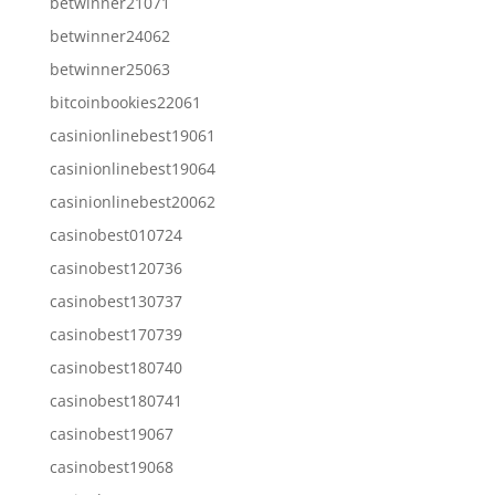
betwinner21071
betwinner24062
betwinner25063
bitcoinbookies22061
casinionlinebest19061
casinionlinebest19064
casinionlinebest20062
casinobest010724
casinobest120736
casinobest130737
casinobest170739
casinobest180740
casinobest180741
casinobest19067
casinobest19068