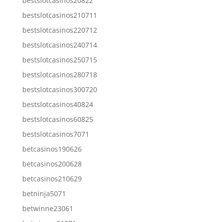
bestslotcasinos20822
bestslotcasinos210711
bestslotcasinos220712
bestslotcasinos240714
bestslotcasinos250715
bestslotcasinos280718
bestslotcasinos300720
bestslotcasinos40824
bestslotcasinos60825
bestslotcasinos7071
betcasinos190626
betcasinos200628
betcasinos210629
betninja5071
betwinne23061