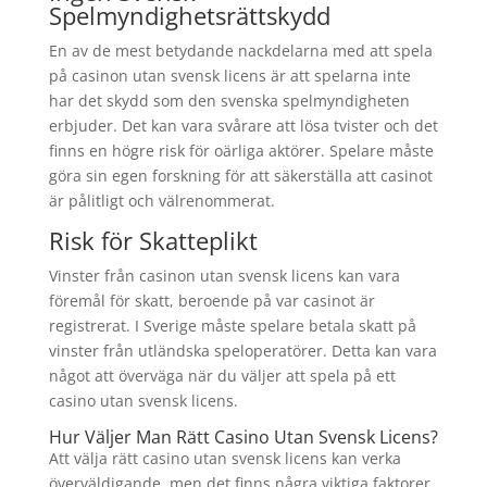
Spelmyndighetsrättskydd
En av de mest betydande nackdelarna med att spela
på casinon utan svensk licens är att spelarna inte
har det skydd som den svenska spelmyndigheten
erbjuder. Det kan vara svårare att lösa tvister och det
finns en högre risk för oärliga aktörer. Spelare måste
göra sin egen forskning för att säkerställa att casinot
är pålitligt och välrenommerat.
Risk för Skatteplikt
Vinster från casinon utan svensk licens kan vara
föremål för skatt, beroende på var casinot är
registrerat. I Sverige måste spelare betala skatt på
vinster från utländska speloperatörer. Detta kan vara
något att överväga när du väljer att spela på ett
casino utan svensk licens.
Hur Väljer Man Rätt Casino Utan Svensk Licens?
Att välja rätt casino utan svensk licens kan verka
överväldigande, men det finns några viktiga faktorer