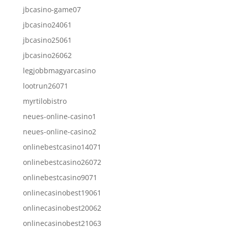
jbcasino-game07
jbcasino24061
jbcasino25061
jbcasino26062
legjobbmagyarcasino
lootrun26071
myrtilobistro
neues-online-casino1
neues-online-casino2
onlinebestcasino14071
onlinebestcasino26072
onlinebestcasino9071
onlinecasinobest19061
onlinecasinobest20062
onlinecasinobest21063