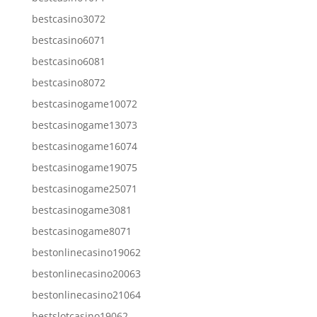
bestcasino3072
bestcasino6071
bestcasino6081
bestcasino8072
bestcasinogame10072
bestcasinogame13073
bestcasinogame16074
bestcasinogame19075
bestcasinogame25071
bestcasinogame3081
bestcasinogame8071
bestonlinecasino19062
bestonlinecasino20063
bestonlinecasino21064
bestslotcasino19062