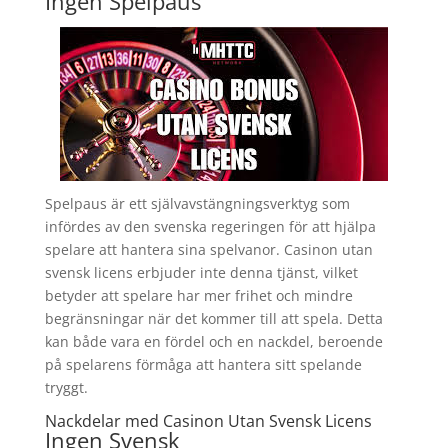
Ingen Spelpaus
Spelpaus är ett självavstängningsverktyg som
infördes av den svenska regeringen för att hjälpa
spelare att hantera sina spelvanor. Casinon utan
svensk licens erbjuder inte denna tjänst, vilket
betyder att spelare har mer frihet och mindre
begränsningar när det kommer till att spela. Detta
kan både vara en fördel och en nackdel, beroende
på spelarens förmåga att hantera sitt spelande
tryggt.
Nackdelar med Casinon Utan Svensk Licens
Ingen Svensk