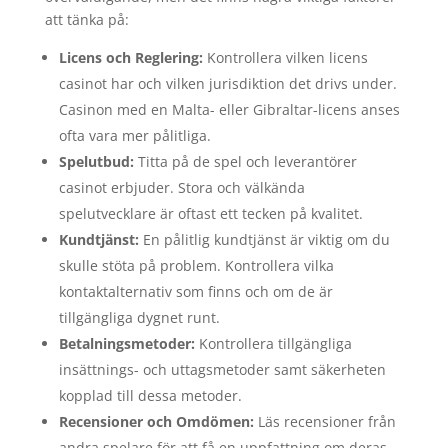
att tänka på:
Licens och Reglering:
Kontrollera vilken licens
casinot har och vilken jurisdiktion det drivs under.
Casinon med en Malta- eller Gibraltar-licens anses
ofta vara mer pålitliga.
Spelutbud:
Titta på de spel och leverantörer
casinot erbjuder. Stora och välkända
spelutvecklare är oftast ett tecken på kvalitet.
Kundtjänst:
En pålitlig kundtjänst är viktig om du
skulle stöta på problem. Kontrollera vilka
kontaktalternativ som finns och om de är
tillgängliga dygnet runt.
Betalningsmetoder:
Kontrollera tillgängliga
insättnings- och uttagsmetoder samt säkerheten
kopplad till dessa metoder.
Recensioner och Omdömen:
Läs recensioner från
andra spelare för att få en uppfattning om deras