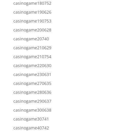
casinogame180752
casinogame190626
casinogame190753
casinogame200628
casinogame20740
casinogame210629
casinogame210754
casinogame220630
casinogame230631
casinogame270635
casinogame280636
casinogame290637
casinogame300638
casinogame30741
casinogame40742