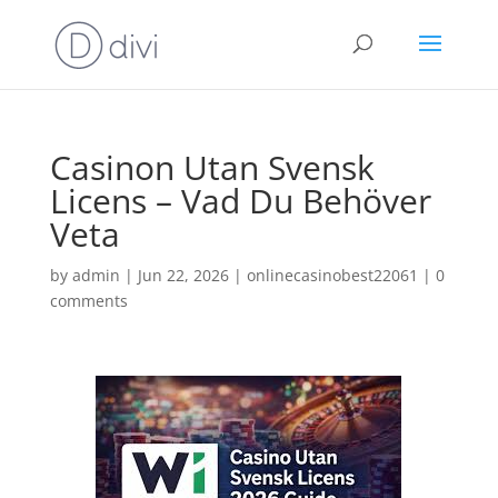
Casinon Utan Svensk
Licens – Vad Du Behöver
Veta
by
admin
|
Jun 22, 2026
|
onlinecasinobest22061
|
0
comments