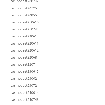
casinobest200742
casinobest20725
casinobest20855
casinobest210610
casinobest210743
casinobest22061
casinobest220611
casinobest220612
casinobest22068
casinobest22071
casinobest230613
casinobest23062
casinobest23072
casinobest240614
casinobest240746