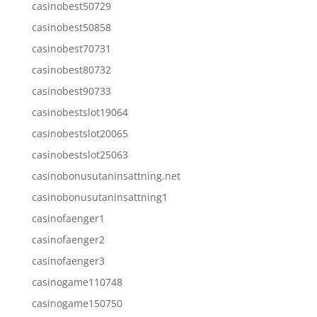
casinobest50729
casinobest50858
casinobest70731
casinobest80732
casinobest90733
casinobestslot19064
casinobestslot20065
casinobestslot25063
casinobonusutaninsattning.net
casinobonusutaninsattning1
casinofaenger1
casinofaenger2
casinofaenger3
casinogame110748
casinogame150750