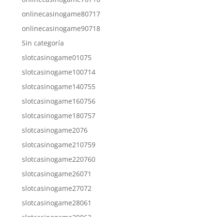
onlinecasinogame80717
onlinecasinogame90718
Sin categoría
slotcasinogame01075
slotcasinogame100714
slotcasinogame140755
slotcasinogame160756
slotcasinogame180757
slotcasinogame2076
slotcasinogame210759
slotcasinogame220760
slotcasinogame26071
slotcasinogame27072
slotcasinogame28061