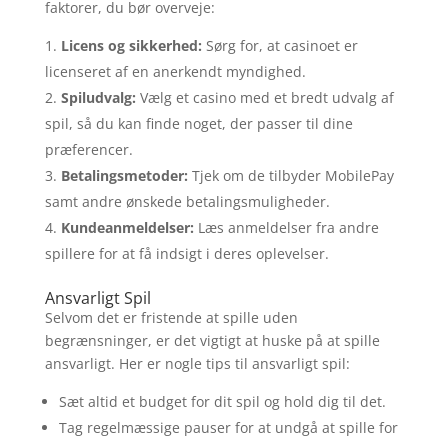
faktorer, du bør overveje:
Licens og sikkerhed:
Sørg for, at casinoet er
licenseret af en anerkendt myndighed.
Spiludvalg:
Vælg et casino med et bredt udvalg af
spil, så du kan finde noget, der passer til dine
præferencer.
Betalingsmetoder:
Tjek om de tilbyder MobilePay
samt andre ønskede betalingsmuligheder.
Kundeanmeldelser:
Læs anmeldelser fra andre
spillere for at få indsigt i deres oplevelser.
Ansvarligt Spil
Selvom det er fristende at spille uden
begrænsninger, er det vigtigt at huske på at spille
ansvarligt. Her er nogle tips til ansvarligt spil:
Sæt altid et budget for dit spil og hold dig til det.
Tag regelmæssige pauser for at undgå at spille for