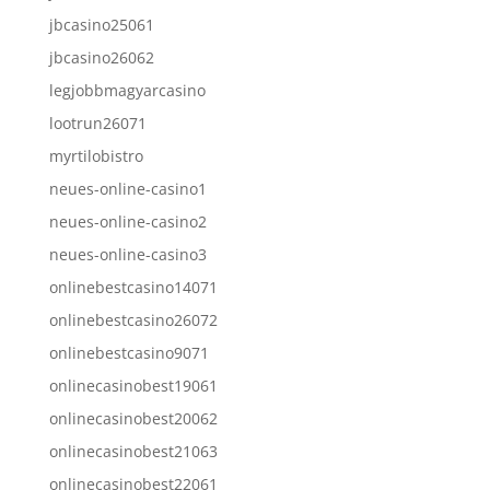
jbcasino25061
jbcasino26062
legjobbmagyarcasino
lootrun26071
myrtilobistro
neues-online-casino1
neues-online-casino2
neues-online-casino3
onlinebestcasino14071
onlinebestcasino26072
onlinebestcasino9071
onlinecasinobest19061
onlinecasinobest20062
onlinecasinobest21063
onlinecasinobest22061