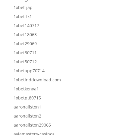
1xbet-jap
1xbet-lk1
1xbet140717
1xbet18063
1xbet29069
1xbet30711
1xbet50712
1xbetapp70714
1xbetinddownload.com
1xbetkenya1
1xbetpt80715
aaronallston1
aaronallston2
aaronallston29065
aviamasters-casinos