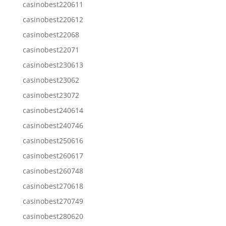
casinobest220611
casinobest220612
casinobest22068
casinobest22071
casinobest230613
casinobest23062
casinobest23072
casinobest240614
casinobest240746
casinobest250616
casinobest260617
casinobest260748
casinobest270618
casinobest270749
casinobest280620