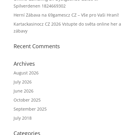
Spilverdenen 1824669302
Herní Zábava na 69gamescz CZ – Vše pro Vaši Hraní!
Kartackasinocz CZ 2026 Vstupte do světa online her a
zábavy
Recent Comments
Archives
August 2026
July 2026
June 2026
October 2025
September 2025
July 2018
Categories