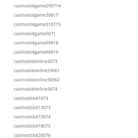
casinoslotgame290714
casinoslotgame30817
casinoslotgame310715
casinoslotgame5071
casinoslotgame60818
casinoslotgame90819
casinoslotonline2073
casinoslotonline29061
casinoslotonline30062
casinoslotonline3074
casinostslot1073
casinostslot13073
casinostslot15074
casinostslot18075
casinostslot20076