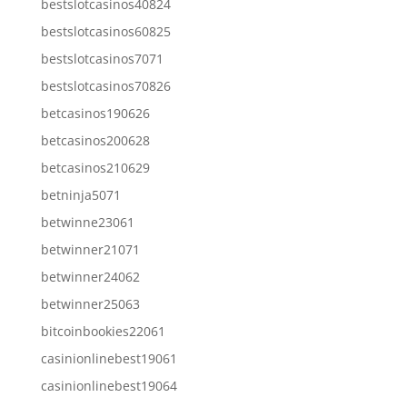
bestslotcasinos40824
bestslotcasinos60825
bestslotcasinos7071
bestslotcasinos70826
betcasinos190626
betcasinos200628
betcasinos210629
betninja5071
betwinne23061
betwinner21071
betwinner24062
betwinner25063
bitcoinbookies22061
casinionlinebest19061
casinionlinebest19064