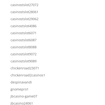
casinostslot27072
casinostslot28061
casinostslot29062
casinostslot4086
casinostslot6071
casinostslot6087
casinostslot8088
casinostslot9072
casinostslot9089
chickenroad23071
chickenroad2casinos1
despinavandi
gnomepro1
jbcasino-game07
jbcasino24061