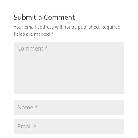
Submit a Comment
Your email address will not be published.
Required
fields are marked
*