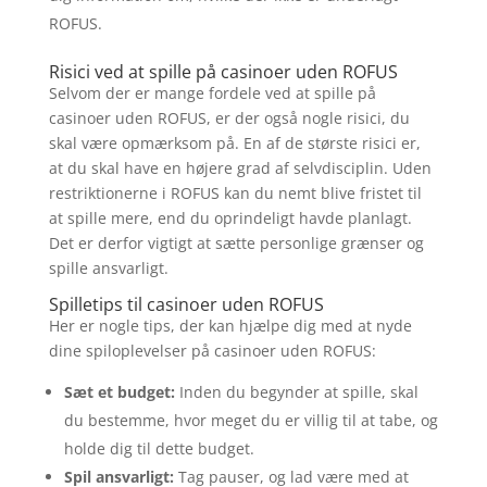
ROFUS.
Risici ved at spille på casinoer uden ROFUS
Selvom der er mange fordele ved at spille på
casinoer uden ROFUS, er der også nogle risici, du
skal være opmærksom på. En af de største risici er,
at du skal have en højere grad af selvdisciplin. Uden
restriktionerne i ROFUS kan du nemt blive fristet til
at spille mere, end du oprindeligt havde planlagt.
Det er derfor vigtigt at sætte personlige grænser og
spille ansvarligt.
Spilletips til casinoer uden ROFUS
Her er nogle tips, der kan hjælpe dig med at nyde
dine spiloplevelser på casinoer uden ROFUS:
Sæt et budget:
Inden du begynder at spille, skal
du bestemme, hvor meget du er villig til at tabe, og
holde dig til dette budget.
Spil ansvarligt:
Tag pauser, og lad være med at