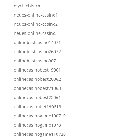
myrtilobistro
neues-online-casino1
neues-online-casino2
neues-online-casino3
onlinebestcasino14071
onlinebestcasino26072
onlinebestcasino9071
onlinecasinobest19061
onlinecasinobest20062
onlinecasinobest21063
onlinecasinobest22061
onlinecasinobet190619
onlinecasinogame100719
onlinecasinogame1078
onlinecasinogame110720