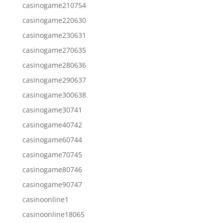
casinogame210754
casinogame220630
casinogame230631
casinogame270635
casinogame280636
casinogame290637
casinogame300638
casinogame30741
casinogame40742
casinogame60744
casinogame70745
casinogame80746
casinogame90747
casinoonline1
casinoonline18065