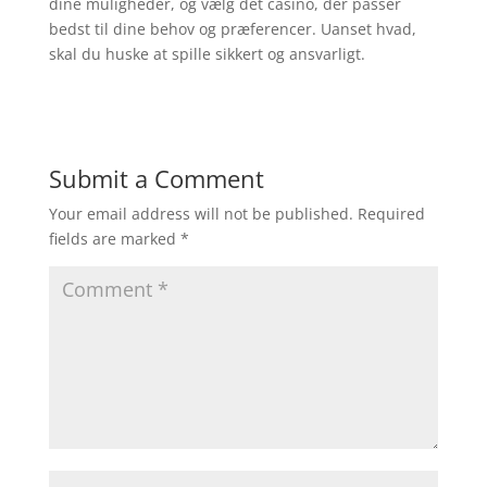
dine muligheder, og vælg det casino, der passer
bedst til dine behov og præferencer. Uanset hvad,
skal du huske at spille sikkert og ansvarligt.
Submit a Comment
Your email address will not be published.
Required
fields are marked
*