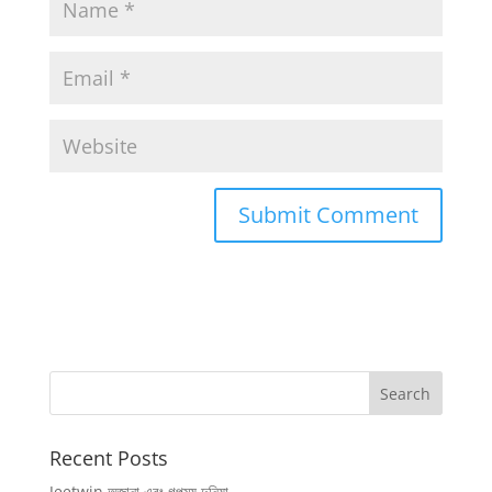
Recent Posts
Jeetwin অজানা এবং গল্পময় দুনিয়া