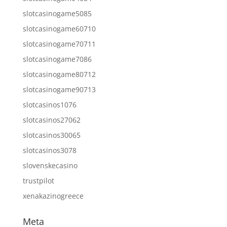
slotcasinogame5085
slotcasinogame60710
slotcasinogame70711
slotcasinogame7086
slotcasinogame80712
slotcasinogame90713
slotcasinos1076
slotcasinos27062
slotcasinos30065
slotcasinos3078
slovenskecasino
trustpilot
xenakazinogreece
Meta