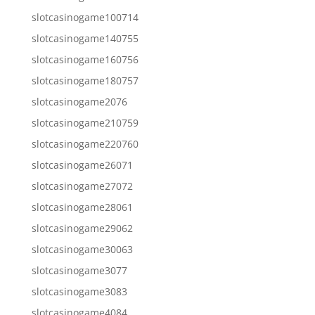
slotcasinogame100714
slotcasinogame140755
slotcasinogame160756
slotcasinogame180757
slotcasinogame2076
slotcasinogame210759
slotcasinogame220760
slotcasinogame26071
slotcasinogame27072
slotcasinogame28061
slotcasinogame29062
slotcasinogame30063
slotcasinogame3077
slotcasinogame3083
slotcasinogame4084