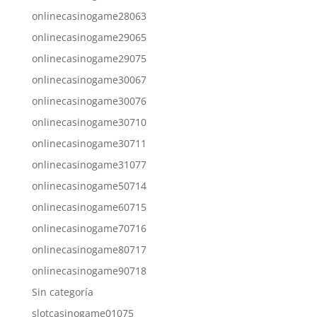
onlinecasinogame28063
onlinecasinogame29065
onlinecasinogame29075
onlinecasinogame30067
onlinecasinogame30076
onlinecasinogame30710
onlinecasinogame30711
onlinecasinogame31077
onlinecasinogame50714
onlinecasinogame60715
onlinecasinogame70716
onlinecasinogame80717
onlinecasinogame90718
Sin categoría
slotcasinogame01075