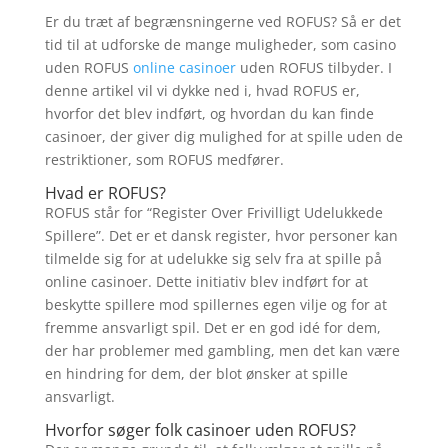
Er du træt af begrænsningerne ved ROFUS? Så er det
tid til at udforske de mange muligheder, som casino
uden ROFUS
online casinoer
uden ROFUS tilbyder. I
denne artikel vil vi dykke ned i, hvad ROFUS er,
hvorfor det blev indført, og hvordan du kan finde
casinoer, der giver dig mulighed for at spille uden de
restriktioner, som ROFUS medfører.
Hvad er ROFUS?
ROFUS står for “Register Over Frivilligt Udelukkede
Spillere”. Det er et dansk register, hvor personer kan
tilmelde sig for at udelukke sig selv fra at spille på
online casinoer. Dette initiativ blev indført for at
beskytte spillere mod spillernes egen vilje og for at
fremme ansvarligt spil. Det er en god idé for dem,
der har problemer med gambling, men det kan være
en hindring for dem, der blot ønsker at spille
ansvarligt.
Hvorfor søger folk casinoer uden ROFUS?