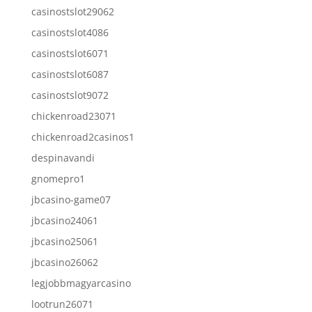
casinostslot29062
casinostslot4086
casinostslot6071
casinostslot6087
casinostslot9072
chickenroad23071
chickenroad2casinos1
despinavandi
gnomepro1
jbcasino-game07
jbcasino24061
jbcasino25061
jbcasino26062
legjobbmagyarcasino
lootrun26071