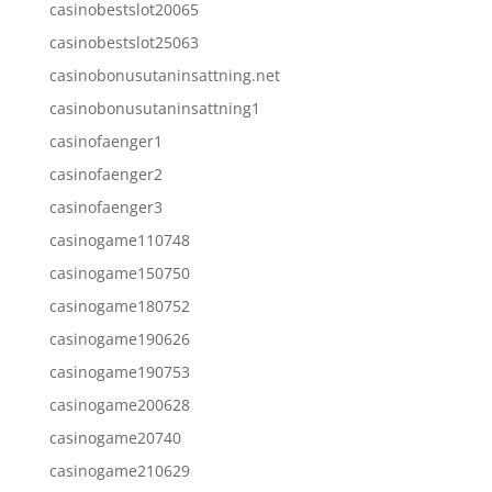
casinobestslot20065
casinobestslot25063
casinobonusutaninsattning.net
casinobonusutaninsattning1
casinofaenger1
casinofaenger2
casinofaenger3
casinogame110748
casinogame150750
casinogame180752
casinogame190626
casinogame190753
casinogame200628
casinogame20740
casinogame210629