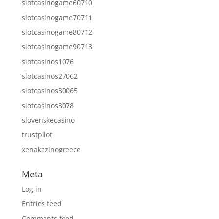
slotcasinogame60710
slotcasinogame70711
slotcasinogame80712
slotcasinogame90713
slotcasinos1076
slotcasinos27062
slotcasinos30065
slotcasinos3078
slovenskecasino
trustpilot
xenakazinogreece
Meta
Log in
Entries feed
Comments feed