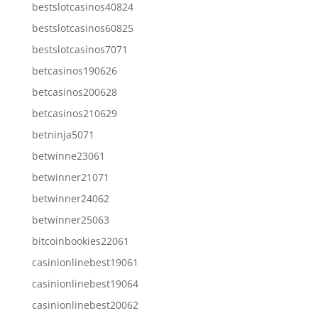
bestslotcasinos40824
bestslotcasinos60825
bestslotcasinos7071
betcasinos190626
betcasinos200628
betcasinos210629
betninja5071
betwinne23061
betwinner21071
betwinner24062
betwinner25063
bitcoinbookies22061
casinionlinebest19061
casinionlinebest19064
casinionlinebest20062