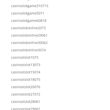
casinoslotgame310715
casinoslotgame5071
casinoslotgame60818
casinoslotonline2073
casinoslotonline29061
casinoslotonline30062
casinoslotonline3074
casinostslot1073
casinostslot13073
casinostslot15074
casinostslot18075
casinostslot20076
casinostslot27072
casinostslot28061
casinostslot29062