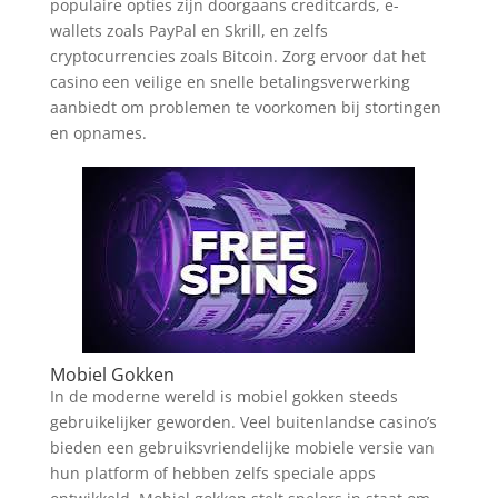
populaire opties zijn doorgaans creditcards, e-
wallets zoals PayPal en Skrill, en zelfs
cryptocurrencies zoals Bitcoin. Zorg ervoor dat het
casino een veilige en snelle betalingsverwerking
aanbiedt om problemen te voorkomen bij stortingen
en opnames.
Mobiel Gokken
In de moderne wereld is mobiel gokken steeds
gebruikelijker geworden. Veel buitenlandse casino’s
bieden een gebruiksvriendelijke mobiele versie van
hun platform of hebben zelfs speciale apps