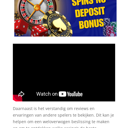
Daarnaast is het verstandig om reviews en
ervaringen van andere spelers te bekijken. Dit kan je
helpen om een weloverwogen beslissing te maken