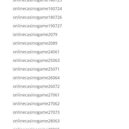
onlinecasinogame160724
onlinecasinogame180726
onlinecasinogame190727
onlinecasinogame2079
onlinecasinogame2089
onlinecasinogame24061
onlinecasinogame25063
onlinecasinogame25071
onlinecasinogame26064
onlinecasinogame26072
onlinecasinogame27061
onlinecasinogame27062
onlinecasinogame27073
onlinecasinogame28063