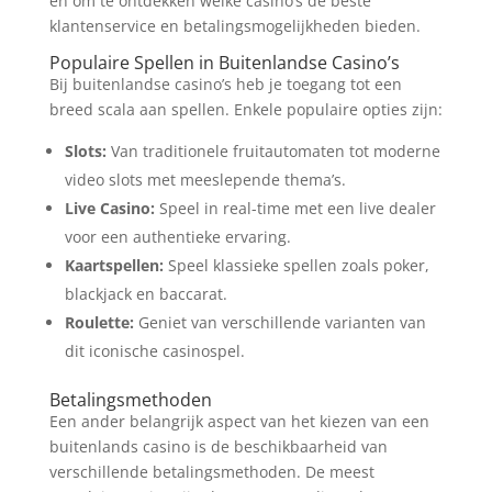
en om te ontdekken welke casino’s de beste
klantenservice en betalingsmogelijkheden bieden.
Populaire Spellen in Buitenlandse Casino’s
Bij buitenlandse casino’s heb je toegang tot een
breed scala aan spellen. Enkele populaire opties zijn:
Slots:
Van traditionele fruitautomaten tot moderne
video slots met meeslepende thema’s.
Live Casino:
Speel in real-time met een live dealer
voor een authentieke ervaring.
Kaartspellen:
Speel klassieke spellen zoals poker,
blackjack en baccarat.
Roulette:
Geniet van verschillende varianten van
dit iconische casinospel.
Betalingsmethoden
Een ander belangrijk aspect van het kiezen van een
buitenlands casino is de beschikbaarheid van
verschillende betalingsmethoden. De meest