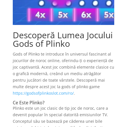
Descoperă Lumea Jocului
Gods of Plinko
Gods of Plinko te introduce în universul fascinant al
jocurilor de noroc online, oferindu-ți o experiență de
joc captivantă. Acest joc combină elemente clasice cu
o grafică modernă, creând un mediu atrăgător
pentru jucători de toate vârstele. Descoperă mai
multe despre acest joc la gods of plinko game
https://godsofplinkoslot.com/ro/
.
Ce Este Plinko?
Plinko este un joc clasic de tip joc de noroc, care a
devenit popular în special datorită emisiunilor TV.
Conceptul său se bazează pe căderea unei bile