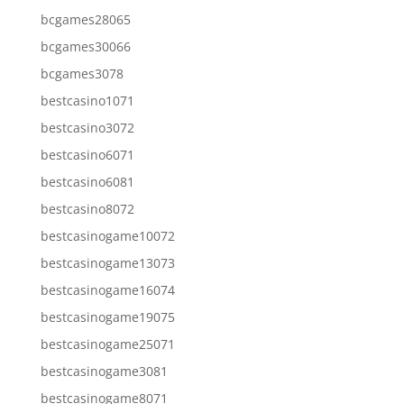
bcgames28065
bcgames30066
bcgames3078
bestcasino1071
bestcasino3072
bestcasino6071
bestcasino6081
bestcasino8072
bestcasinogame10072
bestcasinogame13073
bestcasinogame16074
bestcasinogame19075
bestcasinogame25071
bestcasinogame3081
bestcasinogame8071