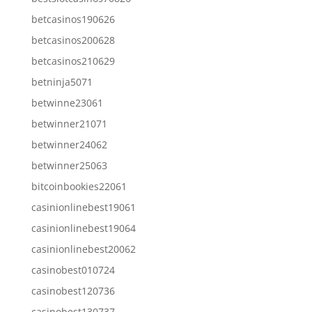
betcasinos190626
betcasinos200628
betcasinos210629
betninja5071
betwinne23061
betwinner21071
betwinner24062
betwinner25063
bitcoinbookies22061
casinionlinebest19061
casinionlinebest19064
casinionlinebest20062
casinobest010724
casinobest120736
casinobest130737