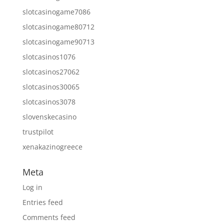
slotcasinogame7086
slotcasinogame80712
slotcasinogame90713
slotcasinos1076
slotcasinos27062
slotcasinos30065
slotcasinos3078
slovenskecasino
trustpilot
xenakazinogreece
Meta
Log in
Entries feed
Comments feed