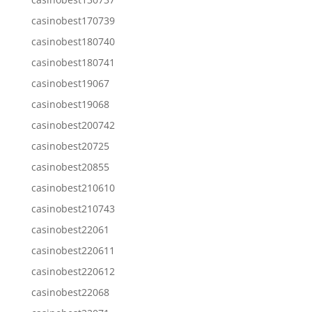
casinobest170739
casinobest180740
casinobest180741
casinobest19067
casinobest19068
casinobest200742
casinobest20725
casinobest20855
casinobest210610
casinobest210743
casinobest22061
casinobest220611
casinobest220612
casinobest22068