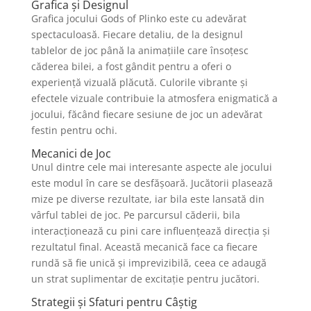
Grafica și Designul
Grafica jocului Gods of Plinko este cu adevărat
spectaculoasă. Fiecare detaliu, de la designul
tablelor de joc până la animațiile care însoțesc
căderea bilei, a fost gândit pentru a oferi o
experiență vizuală plăcută. Culorile vibrante și
efectele vizuale contribuie la atmosfera enigmatică a
jocului, făcând fiecare sesiune de joc un adevărat
festin pentru ochi.
Mecanici de Joc
Unul dintre cele mai interesante aspecte ale jocului
este modul în care se desfășoară. Jucătorii plasează
mize pe diverse rezultate, iar bila este lansată din
vârful tablei de joc. Pe parcursul căderii, bila
interacționează cu pini care influențează direcția și
rezultatul final. Această mecanică face ca fiecare
rundă să fie unică și imprevizibilă, ceea ce adaugă
un strat suplimentar de excitație pentru jucători.
Strategii și Sfaturi pentru Câștig