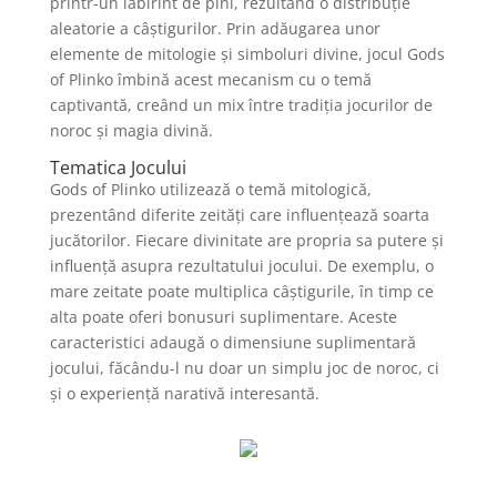
printr-un labirint de pini, rezultând o distribuție
aleatorie a câștigurilor. Prin adăugarea unor
elemente de mitologie și simboluri divine, jocul Gods
of Plinko îmbină acest mecanism cu o temă
captivantă, creând un mix între tradiția jocurilor de
noroc și magia divină.
Tematica Jocului
Gods of Plinko utilizează o temă mitologică,
prezentând diferite zeități care influențează soarta
jucătorilor. Fiecare divinitate are propria sa putere și
influență asupra rezultatului jocului. De exemplu, o
mare zeitate poate multiplica câștigurile, în timp ce
alta poate oferi bonusuri suplimentare. Aceste
caracteristici adaugă o dimensiune suplimentară
jocului, făcându-l nu doar un simplu joc de noroc, ci
și o experiență narativă interesantă.