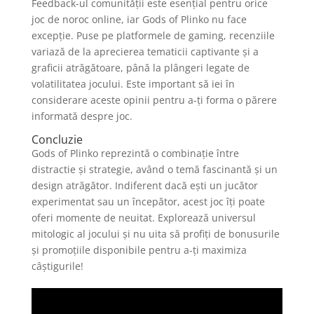
Feedback-ul comunității este esențial pentru orice
joc de noroc online, iar Gods of Plinko nu face
excepție. Puse pe platformele de gaming, recenziile
variază de la aprecierea tematicii captivante și a
graficii atrăgătoare, până la plângeri legate de
volatilitatea jocului. Este important să iei în
considerare aceste opinii pentru a-ți forma o părere
informată despre joc.
Concluzie
Gods of Plinko reprezintă o combinație între
distractie și strategie, având o temă fascinantă și un
design atrăgător. Indiferent dacă ești un jucător
experimentat sau un începător, acest joc îți poate
oferi momente de neuitat. Explorează universul
mitologic al jocului și nu uita să profiți de bonusurile
și promoțiile disponibile pentru a-ți maximiza
câștigurile!