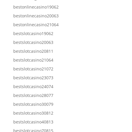
bestonlinecasino19062
bestonlinecasino20063
bestonlinecasino21064
bestslotcasino19062
bestslotcasino20063
bestslotcasino20811
bestslotcasino21064
bestslotcasino21072
bestslotcasino23073
bestslotcasino24074
bestslotcasino28077
bestslotcasino30079
bestslotcasino30812
bestslotcasino40813
bestslotcasino70815