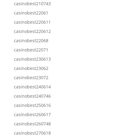
casinobest210743
casinobest22061
casinobest220611
casinobest220612
casinobest22068
casinobest22071
casinobest230613
casinobest23062
casinobest23072
casinobest240614
casinobest240746
casinobest250616
casinobest260617
casinobest260748
casinobest270618