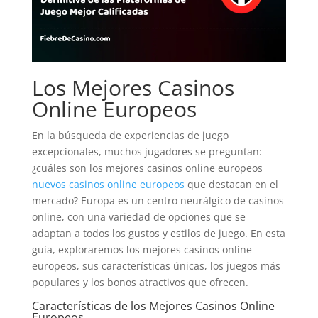
Los Mejores Casinos
Online Europeos
En la búsqueda de experiencias de juego
excepcionales, muchos jugadores se preguntan:
¿cuáles son los mejores casinos online europeos
nuevos casinos online europeos
que destacan en el
mercado? Europa es un centro neurálgico de casinos
online, con una variedad de opciones que se
adaptan a todos los gustos y estilos de juego. En esta
guía, exploraremos los mejores casinos online
europeos, sus características únicas, los juegos más
populares y los bonos atractivos que ofrecen.
Características de los Mejores Casinos Online
Europeos