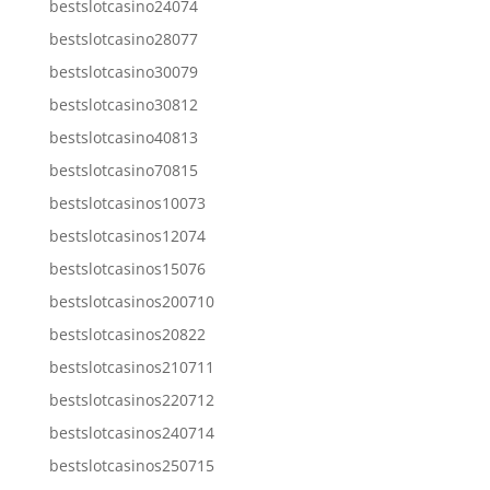
bestslotcasino24074
bestslotcasino28077
bestslotcasino30079
bestslotcasino30812
bestslotcasino40813
bestslotcasino70815
bestslotcasinos10073
bestslotcasinos12074
bestslotcasinos15076
bestslotcasinos200710
bestslotcasinos20822
bestslotcasinos210711
bestslotcasinos220712
bestslotcasinos240714
bestslotcasinos250715