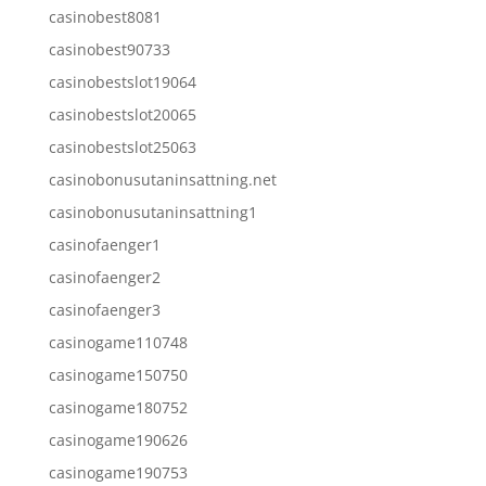
casinobest8081
casinobest90733
casinobestslot19064
casinobestslot20065
casinobestslot25063
casinobonusutaninsattning.net
casinobonusutaninsattning1
casinofaenger1
casinofaenger2
casinofaenger3
casinogame110748
casinogame150750
casinogame180752
casinogame190626
casinogame190753