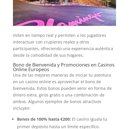
miten en tiempo real y permiten a los jugadores
interactuar con crupieres reales y otros
participantes, ofreciendo una experiencia auténtica
desde la comodidad de sus hogares.
Bono de Bienvenida y Promociones en Casinos
Online Europeos
Una de las mejores maneras de iniciar tu aventura
en un casino online es aprovechar el bono de
bienvenida. Estos bonos pueden venir en forma de
dinero extra, giros gratis o una combinación de
ambos. Algunos ejemplos de bonos atractivos
incluyen:
Bonos de 100% hasta €200:
El casino iguala tu
primer depósito hasta un límite específico.