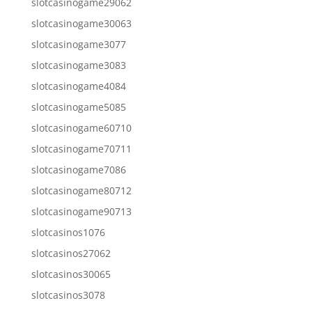
slotcasinogame29062
slotcasinogame30063
slotcasinogame3077
slotcasinogame3083
slotcasinogame4084
slotcasinogame5085
slotcasinogame60710
slotcasinogame70711
slotcasinogame7086
slotcasinogame80712
slotcasinogame90713
slotcasinos1076
slotcasinos27062
slotcasinos30065
slotcasinos3078