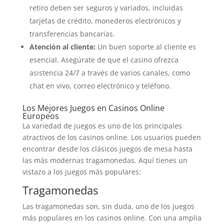
retiro deben ser seguros y variados, incluidas
tarjetas de crédito, monederos electrónicos y
transferencias bancarias.
Atención al cliente:
Un buen soporte al cliente es
esencial. Asegúrate de que el casino ofrezca
asistencia 24/7 a través de varios canales, como
chat en vivo, correo electrónico y teléfono.
Los Mejores Juegos en Casinos Online
Europeos
La variedad de juegos es uno de los principales
atractivos de los casinos online. Los usuarios pueden
encontrar desde los clásicos juegos de mesa hasta
las más modernas tragamonedas. Aquí tienes un
vistazo a los juegos más populares:
Tragamonedas
Las tragamonedas son, sin duda, uno de los juegos
más populares en los casinos online. Con una amplia