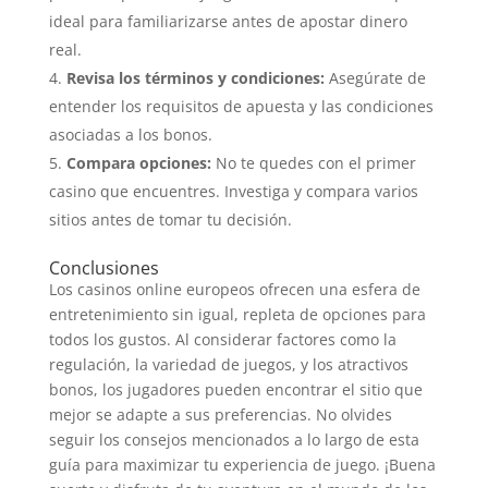
ideal para familiarizarse antes de apostar dinero
real.
Revisa los términos y condiciones:
Asegúrate de
entender los requisitos de apuesta y las condiciones
asociadas a los bonos.
Compara opciones:
No te quedes con el primer
casino que encuentres. Investiga y compara varios
sitios antes de tomar tu decisión.
Conclusiones
Los casinos online europeos ofrecen una esfera de
entretenimiento sin igual, repleta de opciones para
todos los gustos. Al considerar factores como la
regulación, la variedad de juegos, y los atractivos
bonos, los jugadores pueden encontrar el sitio que
mejor se adapte a sus preferencias. No olvides
seguir los consejos mencionados a lo largo de esta
guía para maximizar tu experiencia de juego. ¡Buena