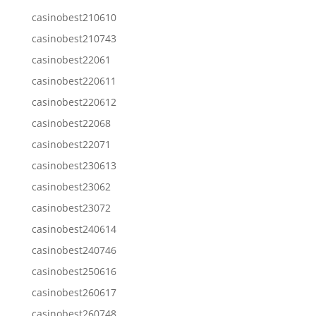
casinobest210610
casinobest210743
casinobest22061
casinobest220611
casinobest220612
casinobest22068
casinobest22071
casinobest230613
casinobest23062
casinobest23072
casinobest240614
casinobest240746
casinobest250616
casinobest260617
casinobest260748