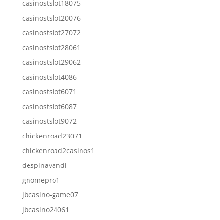
casinostslot18075
casinostslot20076
casinostslot27072
casinostslot28061
casinostslot29062
casinostslot4086
casinostslot6071
casinostslot6087
casinostslot9072
chickenroad23071
chickenroad2casinos1
despinavandi
gnomepro1
jbcasino-game07
jbcasino24061