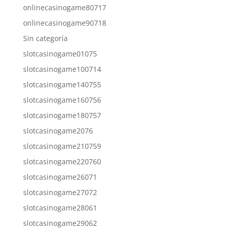
onlinecasinogame80717
onlinecasinogame90718
Sin categoría
slotcasinogame01075
slotcasinogame100714
slotcasinogame140755
slotcasinogame160756
slotcasinogame180757
slotcasinogame2076
slotcasinogame210759
slotcasinogame220760
slotcasinogame26071
slotcasinogame27072
slotcasinogame28061
slotcasinogame29062