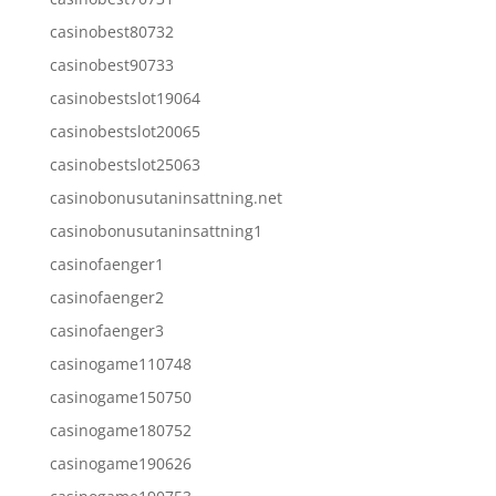
casinobest80732
casinobest90733
casinobestslot19064
casinobestslot20065
casinobestslot25063
casinobonusutaninsattning.net
casinobonusutaninsattning1
casinofaenger1
casinofaenger2
casinofaenger3
casinogame110748
casinogame150750
casinogame180752
casinogame190626