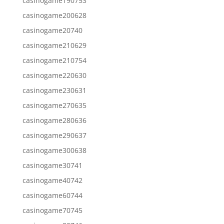
casinogame190753
casinogame200628
casinogame20740
casinogame210629
casinogame210754
casinogame220630
casinogame230631
casinogame270635
casinogame280636
casinogame290637
casinogame300638
casinogame30741
casinogame40742
casinogame60744
casinogame70745