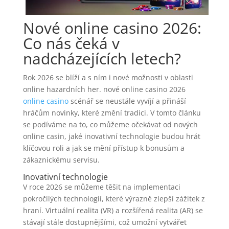
Nové online casino 2026:
Co nás čeká v
nadcházejících letech?
Rok 2026 se blíží a s ním i nové možnosti v oblasti
online hazardních her. nové online casino 2026
online casino
scénář se neustále vyvíjí a přináší
hráčům novinky, které změní tradici. V tomto článku
se podíváme na to, co můžeme očekávat od nových
online casin, jaké inovativní technologie budou hrát
klíčovou roli a jak se mění přístup k bonusům a
zákaznickému servisu.
Inovativní technologie
V roce 2026 se můžeme těšit na implementaci
pokročilých technologií, které výrazně zlepší zážitek z
hraní. Virtuální realita (VR) a rozšířená realita (AR) se
stávají stále dostupnějšími, což umožní vytvářet