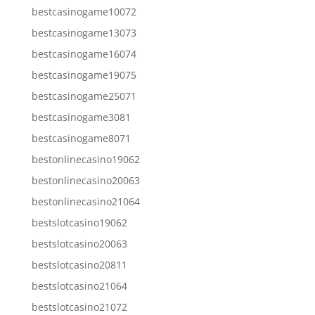
bestcasinogame10072
bestcasinogame13073
bestcasinogame16074
bestcasinogame19075
bestcasinogame25071
bestcasinogame3081
bestcasinogame8071
bestonlinecasino19062
bestonlinecasino20063
bestonlinecasino21064
bestslotcasino19062
bestslotcasino20063
bestslotcasino20811
bestslotcasino21064
bestslotcasino21072