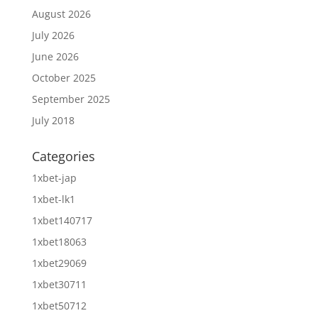
August 2026
July 2026
June 2026
October 2025
September 2025
July 2018
Categories
1xbet-jap
1xbet-lk1
1xbet140717
1xbet18063
1xbet29069
1xbet30711
1xbet50712