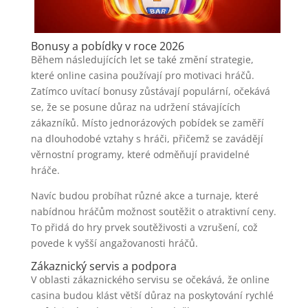
Bonusy a pobídky v roce 2026
Během následujících let se také změní strategie,
které online casina používají pro motivaci hráčů.
Zatímco uvítací bonusy zůstávají populární, očekává
se, že se posune důraz na udržení stávajících
zákazníků. Místo jednorázových pobídek se zaměří
na dlouhodobé vztahy s hráči, přičemž se zavádějí
věrnostní programy, které odměňují pravidelné
hráče.
Navíc budou probíhat různé akce a turnaje, které
nabídnou hráčům možnost soutěžit o atraktivní ceny.
To přidá do hry prvek soutěživosti a vzrušení, což
povede k vyšší angažovanosti hráčů.
Zákaznický servis a podpora
V oblasti zákaznického servisu se očekává, že online
casina budou klást větší důraz na poskytování rychlé