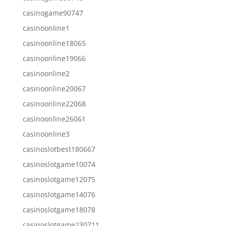
casinogame90747
casinoonline1
casinoonline18065
casinoonline19066
casinoonline2
casinoonline20067
casinoonline22068
casinoonline26061
casinoonline3
casinoslotbest180667
casinoslotgame10074
casinoslotgame12075
casinoslotgame14076
casinoslotgame18078
casinoslotgame230711