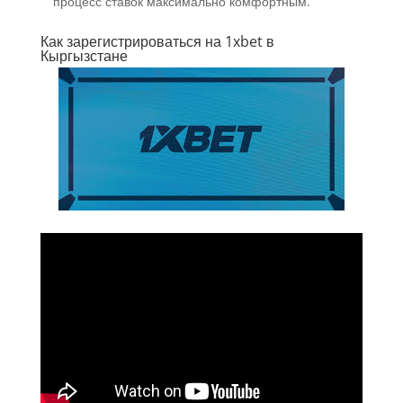
процесс ставок максимально комфортным.
Как зарегистрироваться на 1xbet в
Кыргызстане