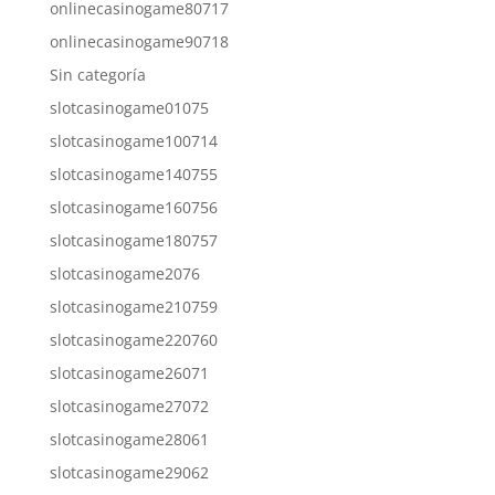
onlinecasinogame80717
onlinecasinogame90718
Sin categoría
slotcasinogame01075
slotcasinogame100714
slotcasinogame140755
slotcasinogame160756
slotcasinogame180757
slotcasinogame2076
slotcasinogame210759
slotcasinogame220760
slotcasinogame26071
slotcasinogame27072
slotcasinogame28061
slotcasinogame29062