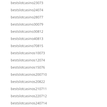
bestslotcasino23073
bestslotcasino24074
bestslotcasino28077
bestslotcasino30079
bestslotcasino30812
bestslotcasino40813
bestslotcasino70815
bestslotcasinos10073
bestslotcasinos12074
bestslotcasinos15076
bestslotcasinos200710
bestslotcasinos20822
bestslotcasinos210711
bestslotcasinos220712
bestslotcasinos240714