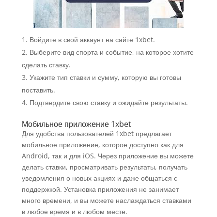
Войдите в свой аккаунт на сайте 1xbet.
Выберите вид спорта и событие, на которое хотите
сделать ставку.
Укажите тип ставки и сумму, которую вы готовы
поставить.
Подтвердите свою ставку и ожидайте результаты.
Мобильное приложение 1xbet
Для удобства пользователей 1xbet предлагает
мобильное приложение, которое доступно как для
Android, так и для iOS. Через приложение вы можете
делать ставки, просматривать результаты, получать
уведомления о новых акциях и даже общаться с
поддержкой. Установка приложения не занимает
много времени, и вы можете наслаждаться ставками
в любое время и в любом месте.