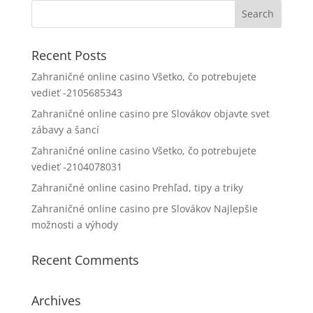
Recent Posts
Zahraničné online casino Všetko, čo potrebujete
vedieť -2105685343
Zahraničné online casino pre Slovákov objavte svet
zábavy a šancí
Zahraničné online casino Všetko, čo potrebujete
vedieť -2104078031
Zahraničné online casino Prehľad, tipy a triky
Zahraničné online casino pre Slovákov Najlepšie
možnosti a výhody
Recent Comments
Archives