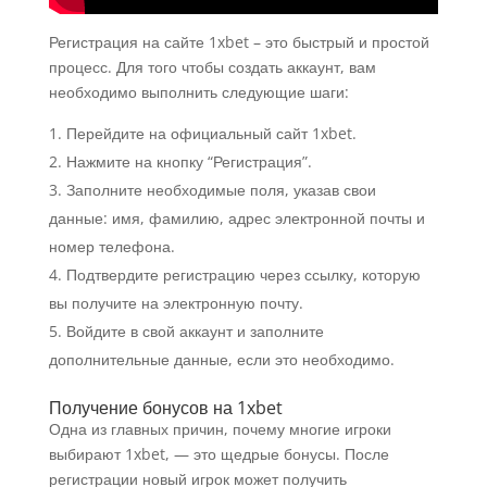
Регистрация на сайте 1xbet – это быстрый и простой
процесс. Для того чтобы создать аккаунт, вам
необходимо выполнить следующие шаги:
Перейдите на официальный сайт 1xbet.
Нажмите на кнопку “Регистрация”.
Заполните необходимые поля, указав свои
данные: имя, фамилию, адрес электронной почты и
номер телефона.
Подтвердите регистрацию через ссылку, которую
вы получите на электронную почту.
Войдите в свой аккаунт и заполните
дополнительные данные, если это необходимо.
Получение бонусов на 1xbet
Одна из главных причин, почему многие игроки
выбирают 1xbet, — это щедрые бонусы. После
регистрации новый игрок может получить