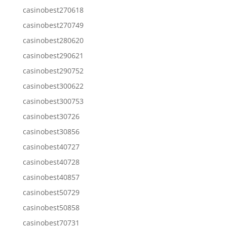
casinobest270618
casinobest270749
casinobest280620
casinobest290621
casinobest290752
casinobest300622
casinobest300753
casinobest30726
casinobest30856
casinobest40727
casinobest40728
casinobest40857
casinobest50729
casinobest50858
casinobest70731