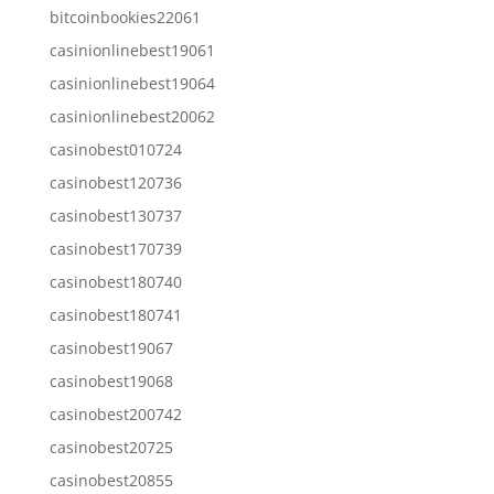
bitcoinbookies22061
casinionlinebest19061
casinionlinebest19064
casinionlinebest20062
casinobest010724
casinobest120736
casinobest130737
casinobest170739
casinobest180740
casinobest180741
casinobest19067
casinobest19068
casinobest200742
casinobest20725
casinobest20855