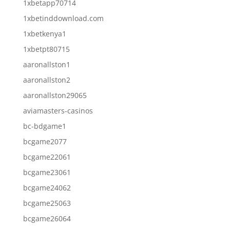
1xbetapp70714
1xbetinddownload.com
1xbetkenya1
1xbetpt80715
aaronallston1
aaronallston2
aaronallston29065
aviamasters-casinos
bc-bdgame1
bcgame2077
bcgame22061
bcgame23061
bcgame24062
bcgame25063
bcgame26064