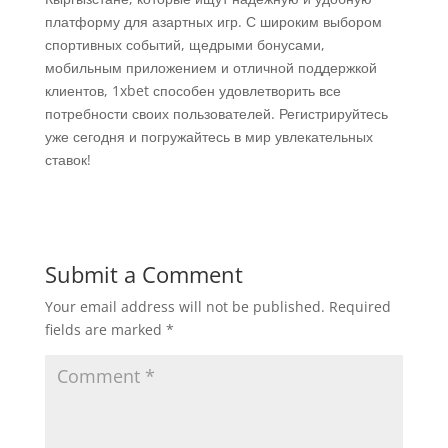
платформу для азартных игр. С широким выбором
спортивных событий, щедрыми бонусами,
мобильным приложением и отличной поддержкой
клиентов, 1xbet способен удовлетворить все
потребности своих пользователей. Регистрируйтесь
уже сегодня и погружайтесь в мир увлекательных
ставок!
Submit a Comment
Your email address will not be published.
Required
fields are marked
*