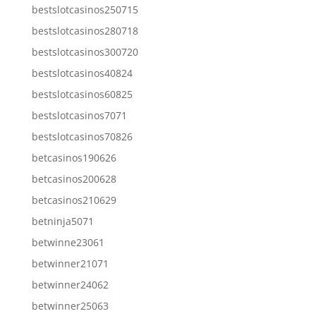
bestslotcasinos250715
bestslotcasinos280718
bestslotcasinos300720
bestslotcasinos40824
bestslotcasinos60825
bestslotcasinos7071
bestslotcasinos70826
betcasinos190626
betcasinos200628
betcasinos210629
betninja5071
betwinne23061
betwinner21071
betwinner24062
betwinner25063