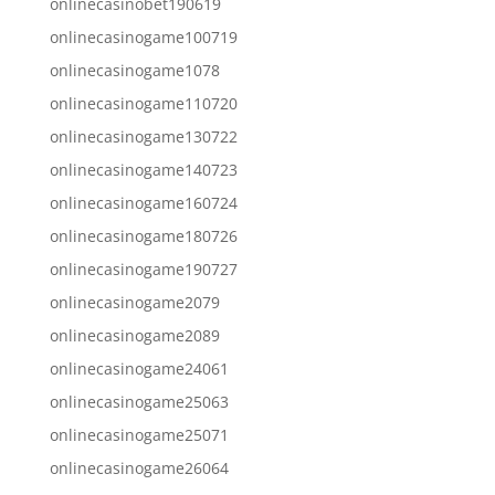
onlinecasinobet190619
onlinecasinogame100719
onlinecasinogame1078
onlinecasinogame110720
onlinecasinogame130722
onlinecasinogame140723
onlinecasinogame160724
onlinecasinogame180726
onlinecasinogame190727
onlinecasinogame2079
onlinecasinogame2089
onlinecasinogame24061
onlinecasinogame25063
onlinecasinogame25071
onlinecasinogame26064