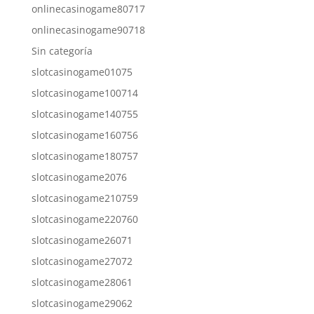
onlinecasinogame80717
onlinecasinogame90718
Sin categoría
slotcasinogame01075
slotcasinogame100714
slotcasinogame140755
slotcasinogame160756
slotcasinogame180757
slotcasinogame2076
slotcasinogame210759
slotcasinogame220760
slotcasinogame26071
slotcasinogame27072
slotcasinogame28061
slotcasinogame29062