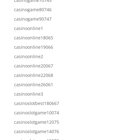
casinogame70745
casinogame80746
casinogame90747
casinoonline1
casinoonline18065
casinoonline19066
casinoonline2
casinoonline20067
casinoonline22068
casinoonline26061
casinoonline3
casinoslotbest180667
casinoslotgame10074
casinoslotgame12075
casinoslotgame14076