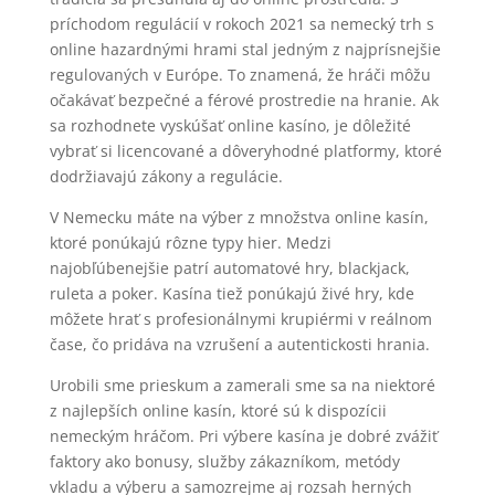
príchodom regulácií v rokoch 2021 sa nemecký trh s
online hazardnými hrami stal jedným z najprísnejšie
regulovaných v Európe. To znamená, že hráči môžu
očakávať bezpečné a férové prostredie na hranie. Ak
sa rozhodnete vyskúšať online kasíno, je dôležité
vybrať si licencované a dôveryhodné platformy, ktoré
dodržiavajú zákony a regulácie.
V Nemecku máte na výber z množstva online kasín,
ktoré ponúkajú rôzne typy hier. Medzi
najobľúbenejšie patrí automatové hry, blackjack,
ruleta a poker. Kasína tiež ponúkajú živé hry, kde
môžete hrať s profesionálnymi krupiérmi v reálnom
čase, čo pridáva na vzrušení a autentickosti hrania.
Urobili sme prieskum a zamerali sme sa na niektoré
z najlepších online kasín, ktoré sú k dispozícii
nemeckým hráčom. Pri výbere kasína je dobré zvážiť
faktory ako bonusy, služby zákazníkom, metódy
vkladu a výberu a samozrejme aj rozsah herných