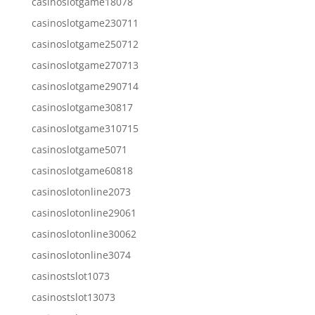
casinoslotgame18078
casinoslotgame230711
casinoslotgame250712
casinoslotgame270713
casinoslotgame290714
casinoslotgame30817
casinoslotgame310715
casinoslotgame5071
casinoslotgame60818
casinoslotonline2073
casinoslotonline29061
casinoslotonline30062
casinoslotonline3074
casinostslot1073
casinostslot13073