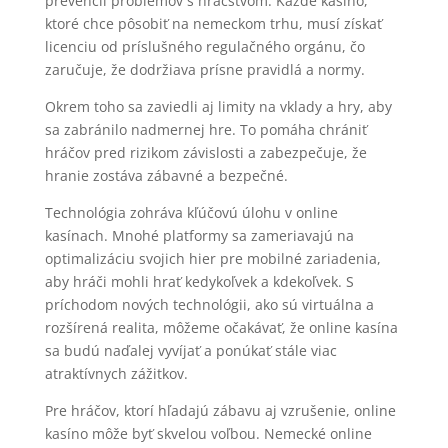
prevencii problémov s hráčstvom. Každé kasíno,
ktoré chce pôsobiť na nemeckom trhu, musí získať
licenciu od príslušného regulačného orgánu, čo
zaručuje, že dodržiava prísne pravidlá a normy.
Okrem toho sa zaviedli aj limity na vklady a hry, aby
sa zabránilo nadmernej hre. To pomáha chrániť
hráčov pred rizikom závislosti a zabezpečuje, že
hranie zostáva zábavné a bezpečné.
Technológia zohráva kľúčovú úlohu v online
kasínach. Mnohé platformy sa zameriavajú na
optimalizáciu svojich hier pre mobilné zariadenia,
aby hráči mohli hrať kedykoľvek a kdekoľvek. S
príchodom nových technológii, ako sú virtuálna a
rozšírená realita, môžeme očakávať, že online kasína
sa budú naďalej vyvíjať a ponúkať stále viac
atraktívnych zážitkov.
Pre hráčov, ktorí hľadajú zábavu aj vzrušenie, online
kasíno môže byť skvelou voľbou. Nemecké online