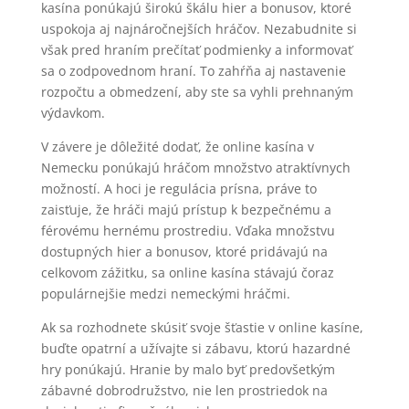
kasína ponúkajú širokú škálu hier a bonusov, ktoré
uspokoja aj najnáročnejších hráčov. Nezabudnite si
však pred hraním prečítať podmienky a informovať
sa o zodpovednom hraní. To zahŕňa aj nastavenie
rozpočtu a obmedzení, aby ste sa vyhli prehnaným
výdavkom.
V závere je dôležité dodať, že online kasína v
Nemecku ponúkajú hráčom množstvo atraktívnych
možností. A hoci je regulácia prísna, práve to
zaisťuje, že hráči majú prístup k bezpečnému a
férovému hernému prostrediu. Vďaka množstvu
dostupných hier a bonusov, ktoré pridávajú na
celkovom zážitku, sa online kasína stávajú čoraz
populárnejšie medzi nemeckými hráčmi.
Ak sa rozhodnete skúsiť svoje šťastie v online kasíne,
buďte opatrní a užívajte si zábavu, ktorú hazardné
hry ponúkajú. Hranie by malo byť predovšetkým
zábavné dobrodružstvo, nie len prostriedok na