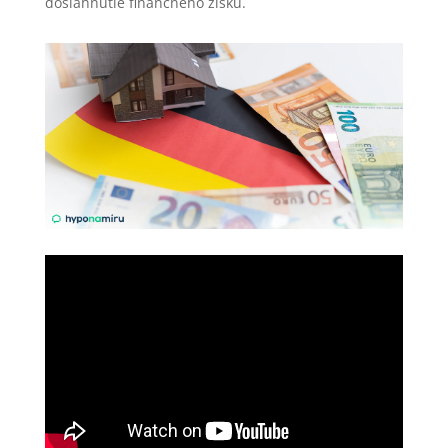
dosiahnutie finančného zisku.