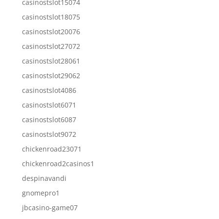
casinostslot15074
casinostslot18075
casinostslot20076
casinostslot27072
casinostslot28061
casinostslot29062
casinostslot4086
casinostslot6071
casinostslot6087
casinostslot9072
chickenroad23071
chickenroad2casinos1
despinavandi
gnomepro1
jbcasino-game07