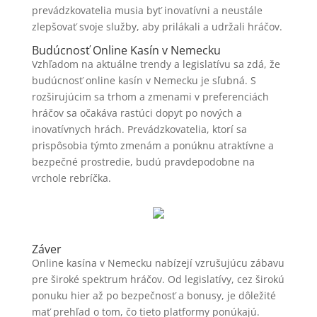
prevádzkovatelia musia byť inovatívni a neustále
zlepšovať svoje služby, aby prilákali a udržali hráčov.
Budúcnosť Online Kasín v Nemecku
Vzhľadom na aktuálne trendy a legislatívu sa zdá, že
budúcnosť online kasín v Nemecku je sľubná. S
rozširujúcim sa trhom a zmenami v preferenciách
hráčov sa očakáva rastúci dopyt po nových a
inovatívnych hrách. Prevádzkovatelia, ktorí sa
prispôsobia týmto zmenám a ponúknu atraktívne a
bezpečné prostredie, budú pravdepodobne na
vrchole rebríčka.
Záver
Online kasína v Nemecku nabízejí vzrušujúcu zábavu
pre široké spektrum hráčov. Od legislatívy, cez širokú
ponuku hier až po bezpečnosť a bonusy, je dôležité
mať prehľad o tom, čo tieto platformy ponúkajú.