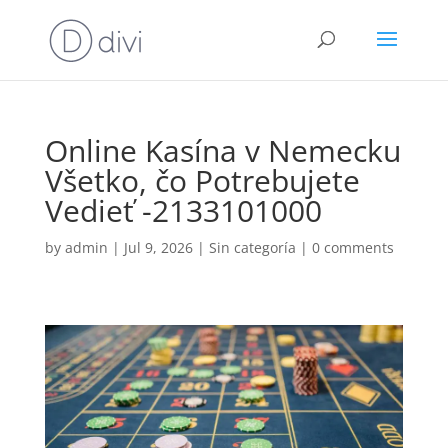
Online Kasína v Nemecku
Všetko, čo Potrebujete
Vedieť -2133101000
by
admin
|
Jul 9, 2026
|
Sin categoría
|
0 comments