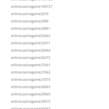
onlinecasinogame190727
onlinecasinogame2079
onlinecasinogame2089
onlinecasinogame24061
onlinecasinogame25063
onlinecasinogame25071
onlinecasinogame26064
onlinecasinogame26072
onlinecasinogame27061
onlinecasinogame27062
onlinecasinogame27073
onlinecasinogame28063
onlinecasinogame29065
onlinecasinogame29075
onlinecasinogame30067