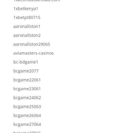
1xbetkenya1
1xbetpt80715
aaronallston1
aaronallston2
aaronallston29065
aviamasters-casinos
bc-bdgame1
bcgame2077
bcgame22061
bcgame23061
bcgame24062
bcgame25063
bcgame26064
bcgame27064