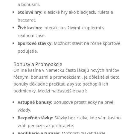
a bonusmi.
Stolové hry:
Klasické hry ako blackjack, ruleta a
baccarat.
Živé kasíno:
Interakcia s živými krupiérmi v
reálnom čase.
Sportové stávky:
Možnosť staviť na rôzne športové
podujatia.
Bonusy a Promoakcie
Online kasína v Nemecku často lákajú nových hráčov
rôznymi bonusmi a promoakciami. Je dôležité si tieto
ponuky dôkladne prečítať, aby ste pochopili ich
podmienky. Medzi najčastejšie patrí:
Vstupné bonusy:
Bonusové prostriedky na prvé
vklady.
Bezpečné stávky:
Stávky bez rizika, kde vám kasíno
vráti peniaze, ak prehrajete.
Verifikácie a turnaje:
Možnosti získať ďalšie