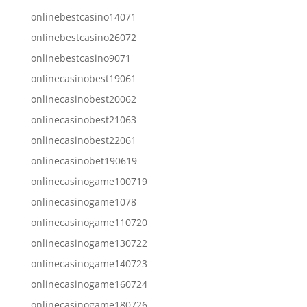
onlinebestcasino14071
onlinebestcasino26072
onlinebestcasino9071
onlinecasinobest19061
onlinecasinobest20062
onlinecasinobest21063
onlinecasinobest22061
onlinecasinobet190619
onlinecasinogame100719
onlinecasinogame1078
onlinecasinogame110720
onlinecasinogame130722
onlinecasinogame140723
onlinecasinogame160724
onlinecasinogame180726