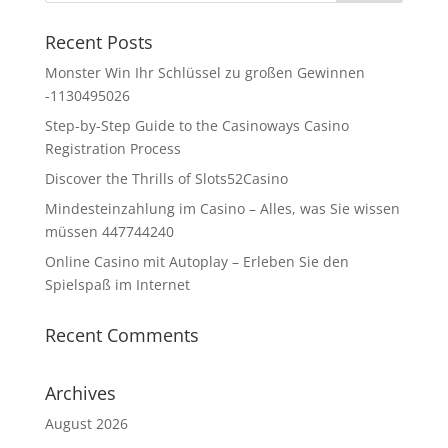
Recent Posts
Monster Win Ihr Schlüssel zu großen Gewinnen
-1130495026
Step-by-Step Guide to the Casinoways Casino
Registration Process
Discover the Thrills of Slots52Casino
Mindesteinzahlung im Casino – Alles, was Sie wissen
müssen 447744240
Online Casino mit Autoplay – Erleben Sie den
Spielspaß im Internet
Recent Comments
Archives
August 2026