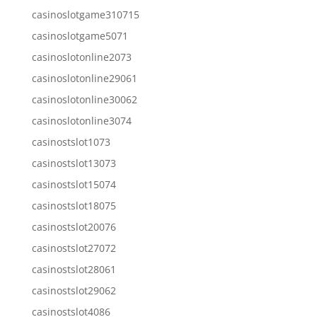
casinoslotgame310715
casinoslotgame5071
casinoslotonline2073
casinoslotonline29061
casinoslotonline30062
casinoslotonline3074
casinostslot1073
casinostslot13073
casinostslot15074
casinostslot18075
casinostslot20076
casinostslot27072
casinostslot28061
casinostslot29062
casinostslot4086