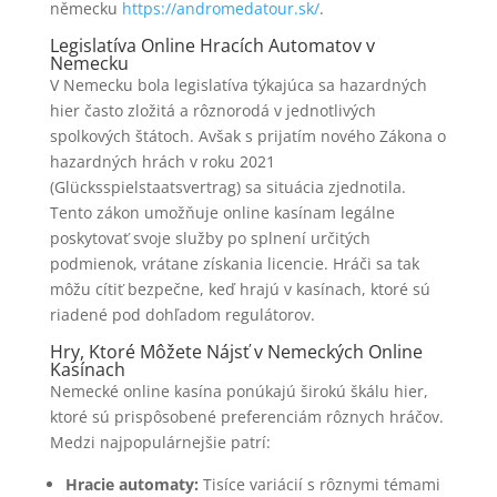
německu
https://andromedatour.sk/
.
Legislatíva Online Hracích Automatov v
Nemecku
V Nemecku bola legislatíva týkajúca sa hazardných
hier často zložitá a rôznorodá v jednotlivých
spolkových štátoch. Avšak s prijatím nového Zákona o
hazardných hrách v roku 2021
(Glücksspielstaatsvertrag) sa situácia zjednotila.
Tento zákon umožňuje online kasínam legálne
poskytovať svoje služby po splnení určitých
podmienok, vrátane získania licencie. Hráči sa tak
môžu cítiť bezpečne, keď hrajú v kasínach, ktoré sú
riadené pod dohľadom regulátorov.
Hry, Ktoré Môžete Nájsť v Nemeckých Online
Kasínach
Nemecké online kasína ponúkajú širokú škálu hier,
ktoré sú prispôsobené preferenciám rôznych hráčov.
Medzi najpopulárnejšie patrí:
Hracie automaty:
Tisíce variácií s rôznymi témami