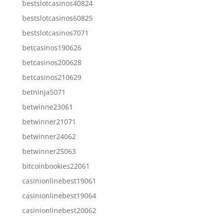
bestslotcasinos40824
bestslotcasinos60825
bestslotcasinos7071
betcasinos190626
betcasinos200628
betcasinos210629
betninja5071
betwinne23061
betwinner21071
betwinner24062
betwinner25063
bitcoinbookies22061
casinionlinebest19061
casinionlinebest19064
casinionlinebest20062