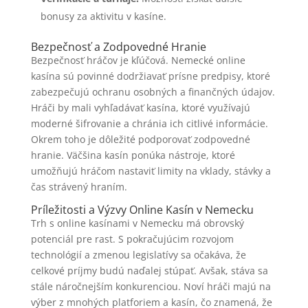
bonusy za aktivitu v kasíne.
Bezpečnosť a Zodpovedné Hranie
Bezpečnosť hráčov je kľúčová. Nemecké online
kasína sú povinné dodržiavať prísne predpisy, ktoré
zabezpečujú ochranu osobných a finančných údajov.
Hráči by mali vyhľadávať kasína, ktoré využívajú
moderné šifrovanie a chránia ich citlivé informácie.
Okrem toho je dôležité podporovať zodpovedné
hranie. Väčšina kasín ponúka nástroje, ktoré
umožňujú hráčom nastaviť limity na vklady, stávky a
čas strávený hraním.
Príležitosti a Výzvy Online Kasín v Nemecku
Trh s online kasínami v Nemecku má obrovský
potenciál pre rast. S pokračujúcim rozvojom
technológií a zmenou legislatívy sa očakáva, že
celkové príjmy budú naďalej stúpať. Avšak, stáva sa
stále náročnejším konkurenciou. Noví hráči majú na
výber z mnohých platforiem a kasín, čo znamená, že