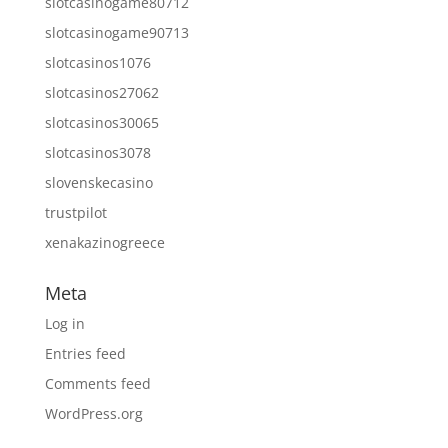
slotcasinogame80712
slotcasinogame90713
slotcasinos1076
slotcasinos27062
slotcasinos30065
slotcasinos3078
slovenskecasino
trustpilot
xenakazinogreece
Meta
Log in
Entries feed
Comments feed
WordPress.org