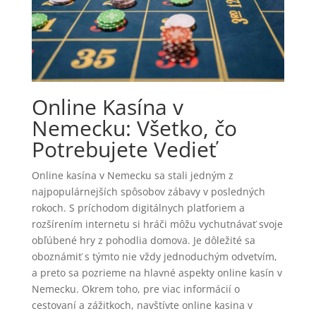
Online Kasína v
Nemecku: Všetko, čo
Potrebujete Vedieť
Online kasína v Nemecku sa stali jedným z
najpopulárnejších spôsobov zábavy v posledných
rokoch. S príchodom digitálnych platforiem a
rozšírením internetu si hráči môžu vychutnávať svoje
obľúbené hry z pohodlia domova. Je dôležité sa
oboznámiť s týmto nie vždy jednoduchým odvetvím,
a preto sa pozrieme na hlavné aspekty online kasín v
Nemecku. Okrem toho, pre viac informácií o
cestovaní a zážitkoch, navštívte online kasina v