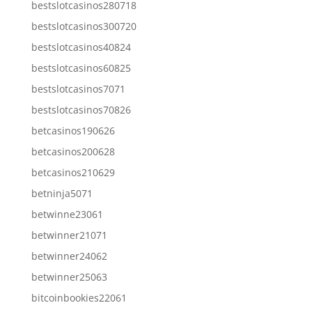
bestslotcasinos280718
bestslotcasinos300720
bestslotcasinos40824
bestslotcasinos60825
bestslotcasinos7071
bestslotcasinos70826
betcasinos190626
betcasinos200628
betcasinos210629
betninja5071
betwinne23061
betwinner21071
betwinner24062
betwinner25063
bitcoinbookies22061