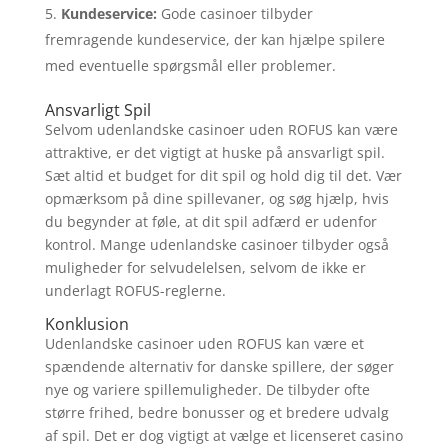
Kundeservice:
Gode casinoer tilbyder
fremragende kundeservice, der kan hjælpe spilere
med eventuelle spørgsmål eller problemer.
Ansvarligt Spil
Selvom udenlandske casinoer uden ROFUS kan være
attraktive, er det vigtigt at huske på ansvarligt spil.
Sæt altid et budget for dit spil og hold dig til det. Vær
opmærksom på dine spillevaner, og søg hjælp, hvis
du begynder at føle, at dit spil adfærd er udenfor
kontrol. Mange udenlandske casinoer tilbyder også
muligheder for selvudelelsen, selvom de ikke er
underlagt ROFUS-reglerne.
Konklusion
Udenlandske casinoer uden ROFUS kan være et
spændende alternativ for danske spillere, der søger
nye og variere spillemuligheder. De tilbyder ofte
større frihed, bedre bonusser og et bredere udvalg
af spil. Det er dog vigtigt at vælge et licenseret casino