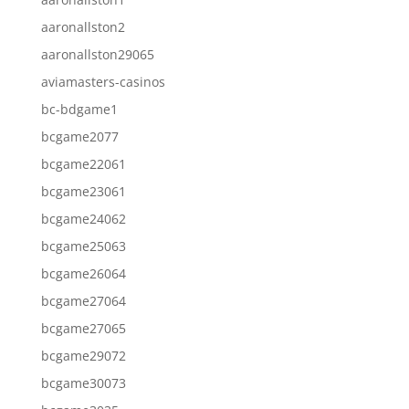
aaronallston2
aaronallston29065
aviamasters-casinos
bc-bdgame1
bcgame2077
bcgame22061
bcgame23061
bcgame24062
bcgame25063
bcgame26064
bcgame27064
bcgame27065
bcgame29072
bcgame30073