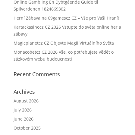
Online Gambling En Dybtgående Guide til
Spilverdenen 1824669302
Herní Zábava na 69gamescz CZ – Vše pro Vaši Hraní!
Kartackasinocz CZ 2026 Vstupte do světa online her a
zábavy
Magicplanetcz CZ Objevte Magii Virtuálního Světa
Monacobetcz CZ 2026 Vše, co potřebujete vědět o
sázkovém webu budoucnosti
Recent Comments
Archives
August 2026
July 2026
June 2026
October 2025