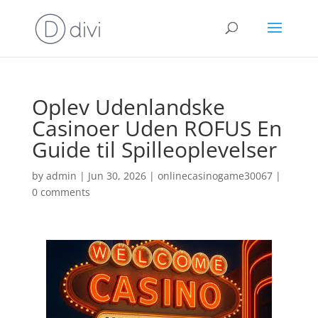
Oplev Udenlandske
Casinoer Uden ROFUS En
Guide til Spilleoplevelser
by
admin
|
Jun 30, 2026
|
onlinecasinogame30067
|
0 comments