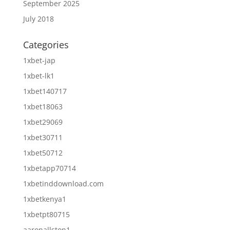
September 2025
July 2018
Categories
1xbet-jap
1xbet-lk1
1xbet140717
1xbet18063
1xbet29069
1xbet30711
1xbet50712
1xbetapp70714
1xbetinddownload.com
1xbetkenya1
1xbetpt80715
aaronallston1