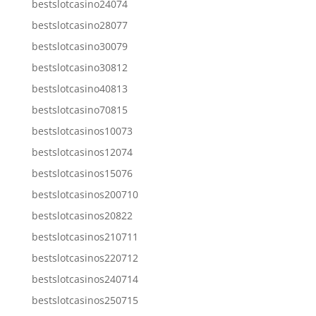
bestslotcasino24074
bestslotcasino28077
bestslotcasino30079
bestslotcasino30812
bestslotcasino40813
bestslotcasino70815
bestslotcasinos10073
bestslotcasinos12074
bestslotcasinos15076
bestslotcasinos200710
bestslotcasinos20822
bestslotcasinos210711
bestslotcasinos220712
bestslotcasinos240714
bestslotcasinos250715