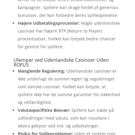
kampagner. Spillere kan drage fordel af generous
bonusser, der kan forbedre deres spilleoplevelse.
Højere Udbetalingsprocenter:
Nogle udenlandske
casinoer har højere RTP (Return to Player)
procentsatser, hvilket kan betyde bedre chancer
for gevinst for spillere.
Ulemper ved Udenlandske Casinoer Uden
ROFUS
Manglende Regulering:
Udenlandske casinoer er
ikke underlagt de samme regler og reguleringer
som danske casinoer, hvilket kan betyde, at
spillere ikke har de samme garantier for sikkerhed
og retfærdighed.
Valutaspecifikke Besvær:
Spillere kan støde på
udfordringer med valuta, som kan resultere i
ekstra gebyrer ved ind- og udbetalinger.
Risiko for Spilleproblemer:
Uden et system som