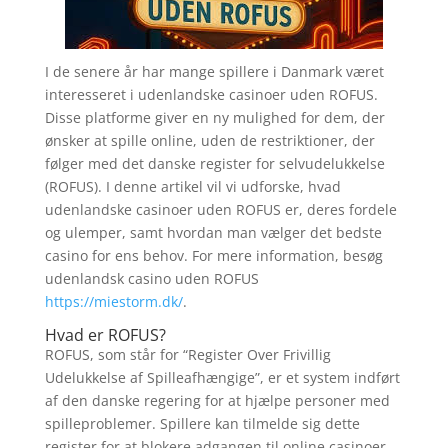
I de senere år har mange spillere i Danmark været
interesseret i udenlandske casinoer uden ROFUS.
Disse platforme giver en ny mulighed for dem, der
ønsker at spille online, uden de restriktioner, der
følger med det danske register for selvudelukkelse
(ROFUS). I denne artikel vil vi udforske, hvad
udenlandske casinoer uden ROFUS er, deres fordele
og ulemper, samt hvordan man vælger det bedste
casino for ens behov. For mere information, besøg
udenlandsk casino uden ROFUS
https://miestorm.dk/
.
Hvad er ROFUS?
ROFUS, som står for “Register Over Frivillig
Udelukkelse af Spilleafhængige”, er et system indført
af den danske regering for at hjælpe personer med
spilleproblemer. Spillere kan tilmelde sig dette
register for at blokere adgangen til online casinoer