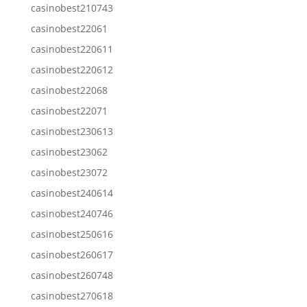
casinobest210743
casinobest22061
casinobest220611
casinobest220612
casinobest22068
casinobest22071
casinobest230613
casinobest23062
casinobest23072
casinobest240614
casinobest240746
casinobest250616
casinobest260617
casinobest260748
casinobest270618