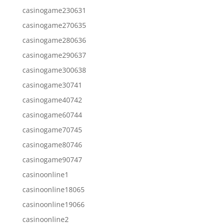
casinogame230631
casinogame270635
casinogame280636
casinogame290637
casinogame300638
casinogame30741
casinogame40742
casinogame60744
casinogame70745
casinogame80746
casinogame90747
casinoonline1
casinoonline18065
casinoonline19066
casinoonline2