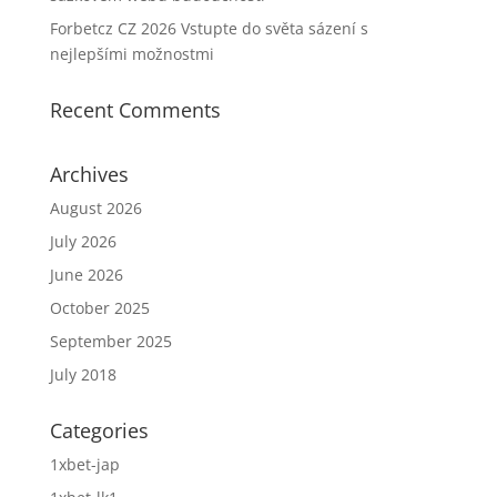
Forbetcz CZ 2026 Vstupte do světa sázení s
nejlepšími možnostmi
Recent Comments
Archives
August 2026
July 2026
June 2026
October 2025
September 2025
July 2018
Categories
1xbet-jap