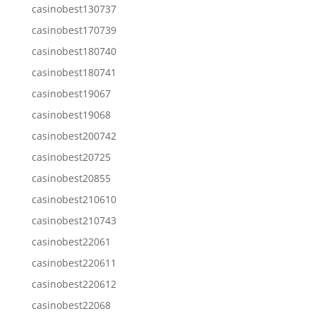
casinobest130737
casinobest170739
casinobest180740
casinobest180741
casinobest19067
casinobest19068
casinobest200742
casinobest20725
casinobest20855
casinobest210610
casinobest210743
casinobest22061
casinobest220611
casinobest220612
casinobest22068