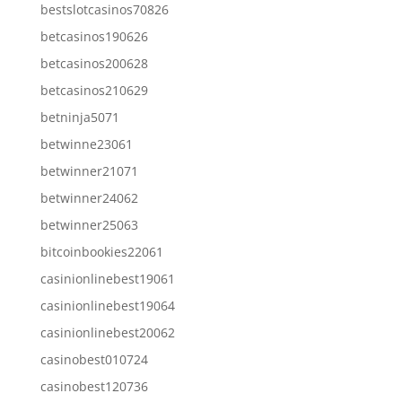
bestslotcasinos70826
betcasinos190626
betcasinos200628
betcasinos210629
betninja5071
betwinne23061
betwinner21071
betwinner24062
betwinner25063
bitcoinbookies22061
casinionlinebest19061
casinionlinebest19064
casinionlinebest20062
casinobest010724
casinobest120736