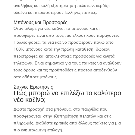
αναλήψεις και καλή εξυπηρέτηση πελατών, κερδίζει
ολοένα και περισσότερους Έλληνες παίκτες.
Μπόνους και Προσφορές
Όταν μιλάμε για νέα καζίνο, τα μπόνους και οι
προσφορές είναι από τους πιο ελκυστικούς παράγοντες.
Πολλές φορές, τα νέα καζίνο προσφέρουν πάνω από
100% μπόνους κατά την πρώτη κατάθεση, δωρεάν
περιστροφές και αποκλειστικές προσφορές για κινητά
τηλέφωνα. Είναι σημαντικό για τους παίκτες να αναλύουν
τους όρους και τις προϋποθέσεις προτού αποδεχθούν
οποιοδήποτε μπόνους.
Συχνές Ερωτήσεις
Πώς μπορώ να επιλέξω το καλύτερο
νέο καζίνο;
Δώστε προσοχή στα μπόνους, στα παιχνίδια που
προσφέρονται, στην εξυπηρέτηση πελατών και στις
πληρωμές. Διαβάστε κριτικές από άλλους παίκτες για μια
πιο ενημερωμένη επιλογή.