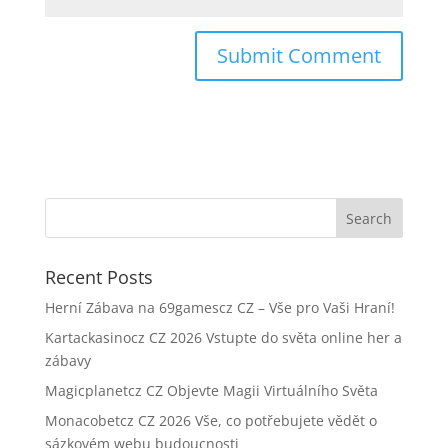
Recent Posts
Herní Zábava na 69gamescz CZ – Vše pro Vaši Hraní!
Kartackasinocz CZ 2026 Vstupte do světa online her a
zábavy
Magicplanetcz CZ Objevte Magii Virtuálního Světa
Monacobetcz CZ 2026 Vše, co potřebujete vědět o
sázkovém webu budoucnosti