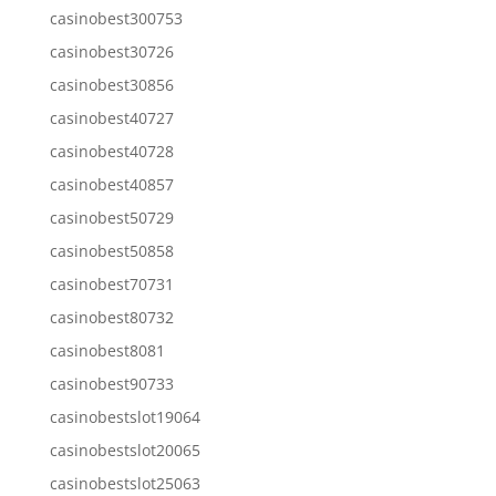
casinobest300753
casinobest30726
casinobest30856
casinobest40727
casinobest40728
casinobest40857
casinobest50729
casinobest50858
casinobest70731
casinobest80732
casinobest8081
casinobest90733
casinobestslot19064
casinobestslot20065
casinobestslot25063