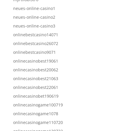
neues-online-casino1
neues-online-casino2
neues-online-casino3
onlinebestcasino14071
onlinebestcasino26072
onlinebestcasino9071
onlinecasinobest19061
onlinecasinobest20062
onlinecasinobest21063
onlinecasinobest22061
onlinecasinobet190619
onlinecasinogame100719
onlinecasinogame1078
onlinecasinogame110720