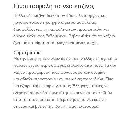
Είναι ασφαλή τα νέα καζίνο;
Πολλά νέα καζίνο διαθέτουν άδειες λειτουργίας και
χρησιμοποιούν προηγμένα μέτρα ασφαλείας,
διασφαλίζοντας την ασφάλεια των προσωπικών και
οικονομικών σας δεδομένων. Βεβαιωθείτε ότι το καζίνο
έχει πιστοποίηση από αναγνωρισμένες αρχές.
Συμπέρασμα
Με την αύξηση των νέων καζίνο στην ελληνική αγορά, οι
παίκτες έχουν περισσότερες επιλογές από ποτέ. Τα νέα
καζίνο προσφέρουν έναν συνδυασμό καινοτομίας,
μοναδικών προσφορών και ποικιλίας παιχνιδιών. Είναι
μια εξαιρετική ευκαιρία για τους Έλληνες παίκτες να
εξερευνήσουν νέες δυνατότητες και να επωφεληθούν
από τα μπόνους αυτά. Εξερευνήστε τα νέα καζίνο
σήμερα και βρείτε την ιδανική σας πλατφόρμα!