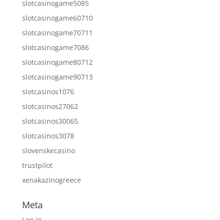
slotcasinogame5085
slotcasinogame60710
slotcasinogame70711
slotcasinogame7086
slotcasinogame80712
slotcasinogame90713
slotcasinos1076
slotcasinos27062
slotcasinos30065
slotcasinos3078
slovenskecasino
trustpilot
xenakazinogreece
Meta
Log in